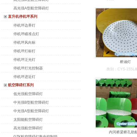
高光强A型航空障碍灯
直升机停机坪系列
停机坪边界灯
停机坪瞄准点灯
停机坪风向标
停机坪灯标灯
停机坪泛光灯
桥涵灯
停机坪灯光控制器
类别：CYS-155
停机坪进近灯
航空障碍灯系列
低光强航空障碍灯
中光强B型航空障碍灯
中光强A型航空障碍灯
太阳能航空障碍灯
高光强航空障碍灯
内河桥梁桥孔助
GZK航空障碍灯集中控制箱