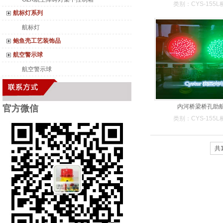
类别：CYS-155
航标灯系列
航标灯
鲍鱼壳工艺装饰品
航空警示球
航空警示球
内河桥梁桥孔助
官方微
信
类别：CYS-155
共1