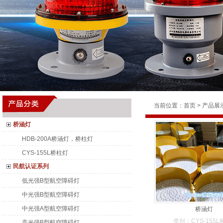
当前位置：
首页
>
产品展
桥涵灯
HDB-200A桥涵灯，桥柱灯
CYS-155L桥柱灯
民航认证系列
低光强B型航空障碍灯
中光强B型航空障碍灯
中光强A型航空障碍灯
桥涵灯
类别：CYS-155
高光强B型航空障碍灯