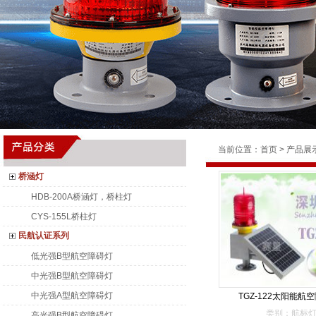
当前位置：
首页
>
产品展
桥涵灯
HDB-200A桥涵灯，桥柱灯
CYS-155L桥柱灯
民航认证系列
低光强B型航空障碍灯
中光强B型航空障碍灯
中光强A型航空障碍灯
TGZ-122太阳能航
类别：航标
高光强B型航空障碍灯