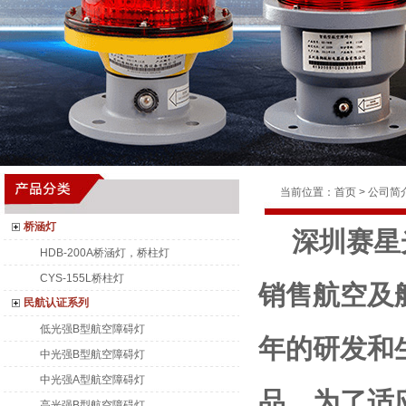
当前位置：
首页
>
公司简
桥涵灯
深圳赛星
HDB-200A桥涵灯，桥柱灯
CYS-155L桥柱灯
销售航空及
民航认证系列
低光强B型航空障碍灯
年的研发和
中光强B型航空障碍灯
中光强A型航空障碍灯
品，为了适
高光强B型航空障碍灯