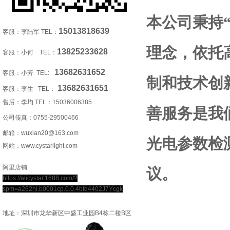
本公司秉持
15013818639
客服：李陆军 TEL：
理念，依托
13825233628
客服：小何 TEL：
13682631652
客服：小芳 TEL:
制和技术创
13682631651
客服：李生 TEL：
售后：李均 TEL：
15036006385
善服务是我
公司传真：0755-29500466
邮箱：wuxian20@163.com
光电参数检
网站：www.cystarlight.com
阿里店铺
议。
https://alicystar.1688.com/?
spm=a262hi.b0001cp.0.0.4bfd4402J7Ycgk
地址：深圳市龙华新区中盛工业园B4栋二楼B区