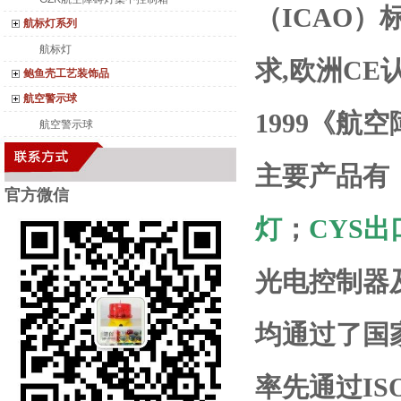
（
ICAO
）
航标灯系列
航标灯
求
,
欧洲
CE
鲍鱼壳工艺装饰品
航空警示球
1999
《航空
航空警示球
主要产品有
官方微
信
灯
；
CYS
出
光电控制器
均通过了国
率先通过
IS