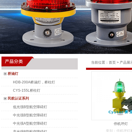
当前位置：
首页
>
产品展
桥涵灯
HDB-200A桥涵灯，桥柱灯
CYS-155L桥柱灯
民航认证系列
低光强B型航空障碍灯
中光强B型航空障碍灯
中光强A型航空障碍灯
停机坪灯
类别：停机坪灯
高光强B型航空障碍灯