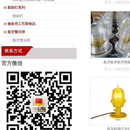
类别：停机坪边
航标灯系列
航标灯
鲍鱼壳工艺装饰品
航空警示球
航空警示球
直升机停机坪助
官方微
信
类别：停机坪边
直升机场泛光