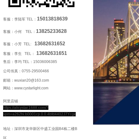
15013818639
客服：李陆军 TEL：
13825233628
客服：小何 TEL：
13682631652
客服：小芳 TEL:
13682631651
客服：李生 TEL：
售后：李均 TEL：
15036006385
公司传真：0755-29500466
邮箱：wuxian20@163.com
网站：www.cystarlight.com
阿里店铺
https://alicystar.1688.com/?
spm=a262hi.b0001cp.0.0.4bfd4402J7Ycgk
地址：深圳市龙华新区中盛工业园B4栋二楼B
区