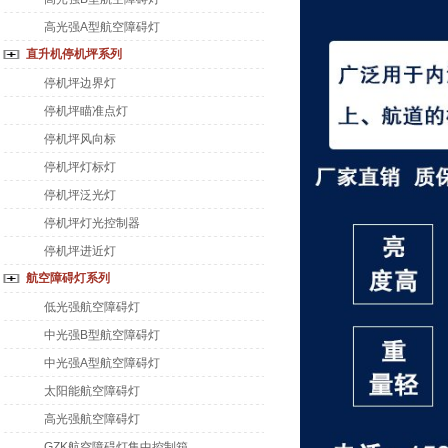
高光强A型航空障碍灯
直升机停机坪系列
停机坪边界灯
停机坪瞄准点灯
停机坪风向标
停机坪灯标灯
停机坪泛光灯
停机坪灯光控制器
停机坪进近灯
航空障碍灯系列
低光强航空障碍灯
中光强B型航空障碍灯
中光强A型航空障碍灯
太阳能航空障碍灯
高光强航空障碍灯
GZK航空障碍灯集中控制箱