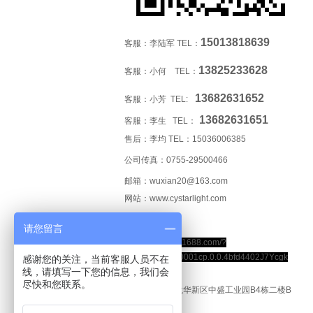
15013818639
客服：李陆军 TEL：
13825233628
客服：小何 TEL：
13682631652
客服：小芳 TEL:
13682631651
客服：李生 TEL：
售后：李均 TEL：
15036006385
公司传真：0755-29500466
邮箱：wuxian20@163.com
网站：www.cystarlight.com
请您留言
阿里店铺
https://alicystar.1688.com/?
spm=a262hi.b0001cp.0.0.4bfd4402J7Ycgk
感谢您的关注，当前客服人员不在
线，请填写一下您的信息，我们会
尽快和您联系。
地址：深圳市龙华新区中盛工业园B4栋二楼B
区