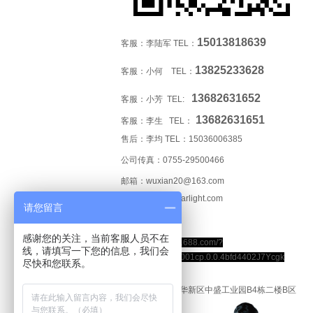
15013818639
客服：李陆军 TEL：
13825233628
客服：小何 TEL：
13682631652
客服：小芳 TEL:
13682631651
客服：李生 TEL：
售后：李均 TEL：
15036006385
公司传真：0755-29500466
邮箱：wuxian20@163.com
网站：www.cystarlight.com
请您留言
阿里店铺
感谢您的关注，当前客服人员不在
https://alicystar.1688.com/?
线，请填写一下您的信息，我们会
spm=a262hi.b0001cp.0.0.4bfd4402J7Ycgk
尽快和您联系。
地址：深圳市龙华新区中盛工业园B4栋二楼B区