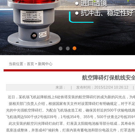
1
2
3
当前位置：
首页
>
新闻中心
航空障碍灯保航线安
来源： | 发布时间：2015/12/24 10:26:12
近日，某机场飞机起降航线上6处铁塔安装的航空障碍灯的成为新的闪光点，为
据相关部门负责人介绍，根据国家有关文件对设置障碍灯有明确规定，对于不足1
光的中光强航空障碍灯。为配合飞机场改造工程，确保其邻近的500千伏输电线
飞机场周边500千伏2号线039号，1号线354号、355号，500千伏青北2号线3
此次安装的航空闪光障碍灯由灯罩、灯座及太阳能电池板等部分组成，其寿命长达
底座连成整体，并形成40°倾斜角，灯座内装有蓄电池和部分电器元件，灯罩选