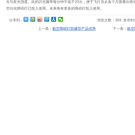
光与发光强度。此的闪光频率每分钟不低于20次，便于飞行员从各个方面看出铁
空闪光障碍灯已投入使用。未来将有更多的障碍灯投入使用。
分享到：
浏览次数：
369
发布时间：2
上一条：
航空障碍灯防爆型产品优势
下一条：
航空